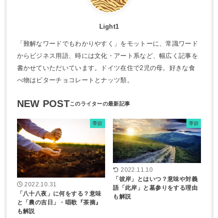
Light1
「難解なワードでもわかりやすく」をモットーに、常識ワード
からビジネス用語、時には文化・アート系など、幅広く記事を
書かせていただいています。ドイツ在住で2児の母。好きな食
べ物はビターチョコレートとナッツ類。
NEW POST
季節
季節
2022.11.10
「彼岸」とはいつ？意味や対義
2022.10.31
語「此岸」と墓参りをする理由
「八十八夜」に何をする？意味
も解説
と「農の吉日」・唱歌『茶摘』
も解説