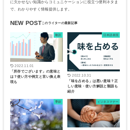
に欠かせない知識からコミュニケーションに役立つ便利ネタま
で、わかりやすく情報提供します。
NEW POST
敬語
日本語表現
2022.11.01
「所存でございます」の意味と
2022.10.31
は？使い方や例文と言い換え表
「味を占める」は悪い意味？正
現も
しい意味・使い方解説と類語も
紹介
季節
ビジネスマナー