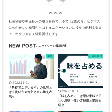
voivoivoi
社長秘書や中途採用の現場を経て、今では2児の母。ビジネス
に欠かせない知識からコミュニケーションに役立つ便利ネタま
で、わかりやすく情報提供します。
NEW POST
敬語
日本語表現
2022.11.01
「所存でございます」の意味と
2022.10.31
は？使い方や例文と言い換え表
「味を占める」は悪い意味？正
現も
しい意味・使い方解説と類語も
紹介