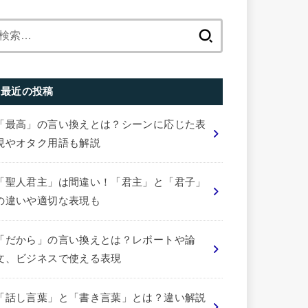
検
索:
最近の投稿
「最高」の言い換えとは？シーンに応じた表
現やオタク用語も解説
「聖人君主」は間違い！「君主」と「君子」
の違いや適切な表現も
「だから」の言い換えとは？レポートや論
文、ビジネスで使える表現
「話し言葉」と「書き言葉」とは？違い解説