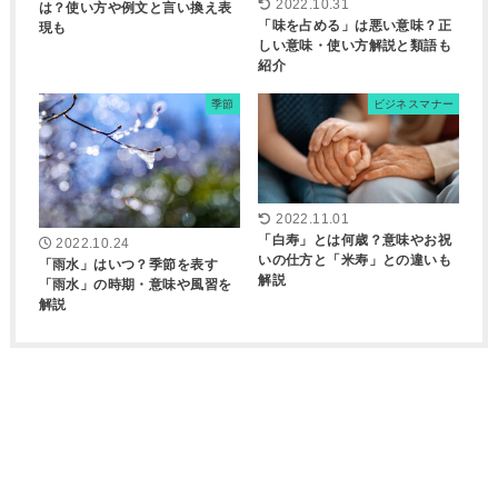
2022.10.31
は？使い方や例文と言い換え表
「味を占める」は悪い意味？正
現も
しい意味・使い方解説と類語も
紹介
季節
ビジネスマナー
2022.11.01
「白寿」とは何歳？意味やお祝
2022.10.24
いの仕方と「米寿」との違いも
「雨水」はいつ？季節を表す
解説
「雨水」の時期・意味や風習を
解説