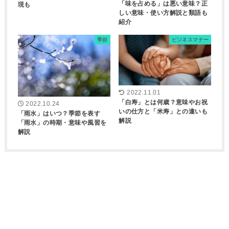
「味を占める」は悪い意味？正
現も
しい意味・使い方解説と類語も
紹介
季節
ビジネスマナー
2022.11.01
「白寿」とは何歳？意味やお祝
2022.10.24
いの仕方と「米寿」との違いも
「雨水」はいつ？季節を表す
解説
「雨水」の時期・意味や風習を
解説