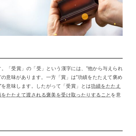
す。「受賞」の「受」という漢字には、”他から与えられ
などの意味があります。一方「賞」は”功績をたたえて褒め
美”を意味します。したがって「受賞」とは
功績をたたえ
績をたたえて渡される褒美を受け取ったりすること
を意