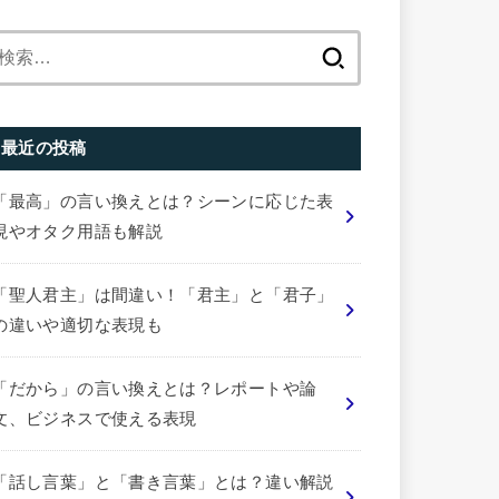
検
索:
最近の投稿
「最高」の言い換えとは？シーンに応じた表
現やオタク用語も解説
「聖人君主」は間違い！「君主」と「君子」
の違いや適切な表現も
「だから」の言い換えとは？レポートや論
文、ビジネスで使える表現
「話し言葉」と「書き言葉」とは？違い解説