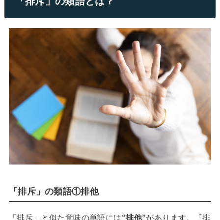
「排斥」の類語とは？
「排斥」の類語①排他
「排斥」と似た意味の単語には
“排他”
があります。「排