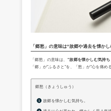
「郷愁」の意味は”故郷や過去を懐かし
「郷愁」の意味は、
“故郷を懐かしむ気持ち
「郷」が”ふるさと”を、「愁」が”心を痛め
郷愁（きょうしゅう）
故郷を懐かしむ気持ち。