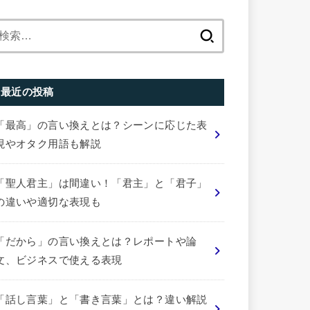
検
索:
最近の投稿
「最高」の言い換えとは？シーンに応じた表
現やオタク用語も解説
「聖人君主」は間違い！「君主」と「君子」
の違いや適切な表現も
「だから」の言い換えとは？レポートや論
文、ビジネスで使える表現
「話し言葉」と「書き言葉」とは？違い解説