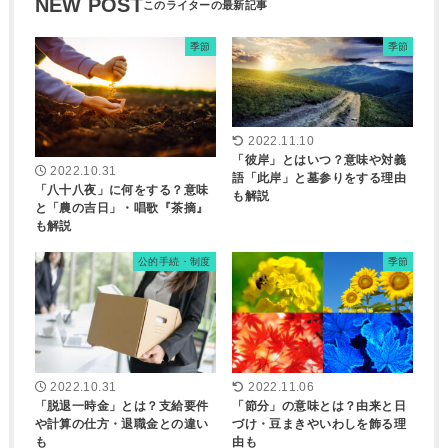
NEW POST
季節
季節
2022.11.10
「彼岸」とはいつ？意味や対義
2022.10.31
語「此岸」と墓参りをする理由
「八十八夜」に何をする？意味
も解説
と「農の吉日」・唱歌『茶摘』
も解説
公的手続・制度
季節
2022.10.31
2022.11.06
「脱退一時金」とは？支給要件
「節分」の意味とは？由来と日
や計算の仕方・退職金との違い
づけ・豆まきやいわしを飾る理
も
由も