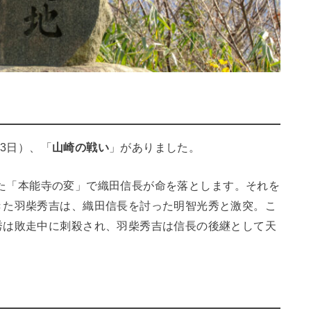
13日）、「
山崎の戦い
」がありました。
に起きた「本能寺の変」で織田信長が命を落とします。それを
きた羽柴秀吉は、織田信長を討った明智光秀と激突。こ
秀は敗走中に刺殺され、羽柴秀吉は信長の後継として天