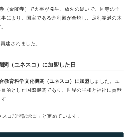
鹿苑寺（金閣寺）で火事が発生。放火の疑いで、同寺の子
火事により、国宝である舎利殿が全焼し、足利義満の木
す。
に再建されました。
化機関（ユネスコ）に加盟した日
合教育科学文化機関（ユネスコ）に加盟
しました。ユ
を目的とした国際機関であり、世界の平和と福祉に貢献
ます。
ネスコ加盟記念日」と定めています。