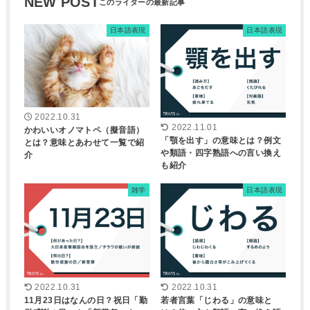
NEW POST
日本語表現
日本語表現
2022.10.31
2022.11.01
かわいいオノマトペ（擬音語）
「顎を出す」の意味とは？例文
とは？意味とあわせて一覧で紹
や類語・四字熟語への言い換え
介
も紹介
雑学
日本語表現
2022.10.31
2022.10.31
11月23日はなんの日？祝日「勤
若者言葉「じわる」の意味と