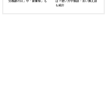
労感謝の日」や「新嘗祭」も
は？使い方や類語・言い換え語
も紹介