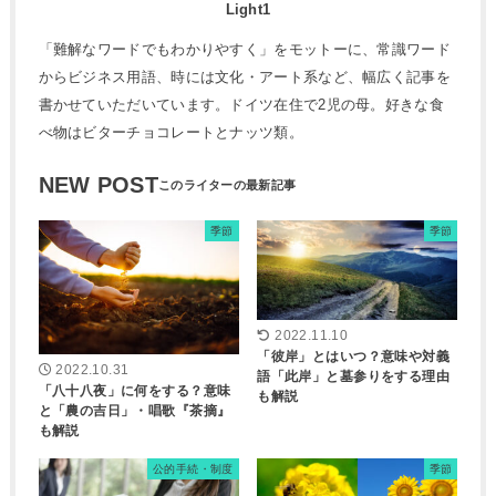
Light1
「難解なワードでもわかりやすく」をモットーに、常識ワード
からビジネス用語、時には文化・アート系など、幅広く記事を
書かせていただいています。ドイツ在住で2児の母。好きな食
べ物はビターチョコレートとナッツ類。
NEW POST
季節
季節
2022.11.10
「彼岸」とはいつ？意味や対義
2022.10.31
語「此岸」と墓参りをする理由
「八十八夜」に何をする？意味
も解説
と「農の吉日」・唱歌『茶摘』
も解説
公的手続・制度
季節