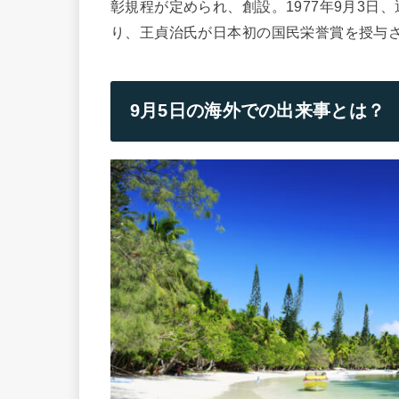
彰規程が定められ、創設。1977年9月3
り、王貞治氏が日本初の国民栄誉賞を授与
9月5日
の海外での出来事とは？