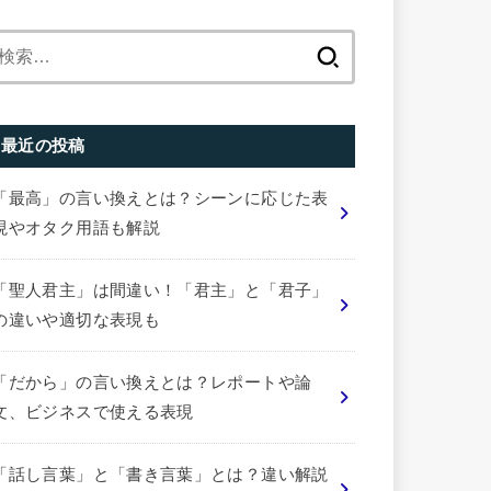
検
索:
最近の投稿
「最高」の言い換えとは？シーンに応じた表
現やオタク用語も解説
「聖人君主」は間違い！「君主」と「君子」
の違いや適切な表現も
「だから」の言い換えとは？レポートや論
文、ビジネスで使える表現
「話し言葉」と「書き言葉」とは？違い解説