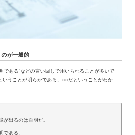
うのが一般的
は自明である”などの言い回しで用いられることが多いで
ということが明らかである、○○だということがわか
障が出るのは自明だ。
明である。