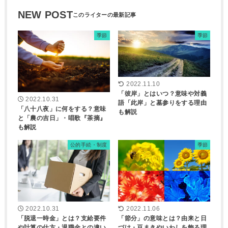
NEW POST
季節
季節
2022.11.10
「彼岸」とはいつ？意味や対義
2022.10.31
語「此岸」と墓参りをする理由
「八十八夜」に何をする？意味
も解説
と「農の吉日」・唱歌『茶摘』
も解説
公的手続・制度
季節
2022.10.31
2022.11.06
「脱退一時金」とは？支給要件
「節分」の意味とは？由来と日
や計算の仕方・退職金との違い
づけ・豆まきやいわしを飾る理