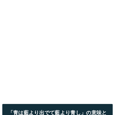
「青は藍より出でて藍より青し」の意味と