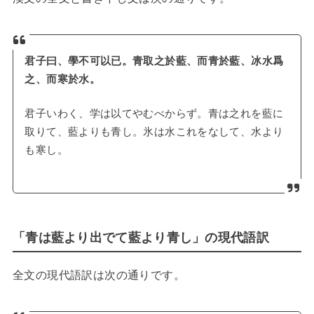
君子曰、學不可以已。青取之於藍、而青於藍、冰水爲
之、而寒於水。
君子いわく、学は以てやむべからず。青は之れを藍に
取りて、藍よりも青し。氷は水これをなして、水より
も寒し。
「青は藍より出でて藍より青し」の現代語訳
全文の現代語訳は次の通りです。