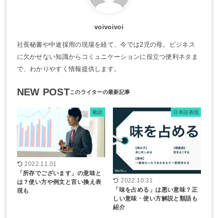
voivoivoi
社長秘書や中途採用の現場を経て、今では2児の母。ビジネス
に欠かせない知識からコミュニケーションに役立つ便利ネタま
で、わかりやすく情報提供します。
NEW POST
敬語
日本語表現
2022.11.01
「所存でございます」の意味と
2022.10.31
は？使い方や例文と言い換え表
「味を占める」は悪い意味？正
現も
しい意味・使い方解説と類語も
紹介