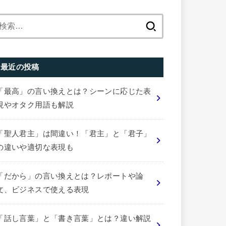
検
索:
最近の投稿
「最高」の言い換えとは？シーンに応じた表
現やオタク用語も解説
「聖人君主」は間違い！「君主」と「君子」
の違いや適切な表現も
「だから」の言い換えとは？レポートや論
文、ビジネスで使える表現
「話し言葉」と「書き言葉」とは？違い解説