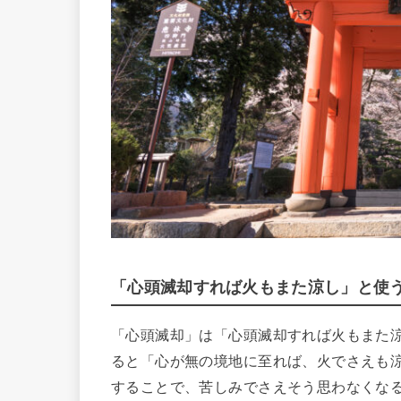
「心頭滅却すれば火もまた涼し」と使
「心頭滅却」は「心頭滅却すれば火もまた
ると「心が無の境地に至れば、火でさえも
することで、苦しみでさえそう思わなくな