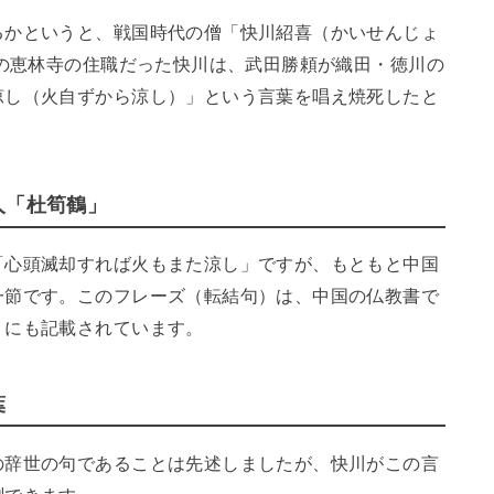
るかというと、戦国時代の僧「快川紹喜（かいせんじょ
側の恵林寺の住職だった快川は、武田勝頼が織田・徳川の
涼し（火自ずから涼し）」という言葉を唱え焼死したと
人「杜筍鶴」
「心頭滅却すれば火もまた涼し」ですが、もともと中国
一節です。このフレーズ（転結句）は、中国の仏教書で
』にも記載されています。
葉
の辞世の句であることは先述しましたが、快川がこの言