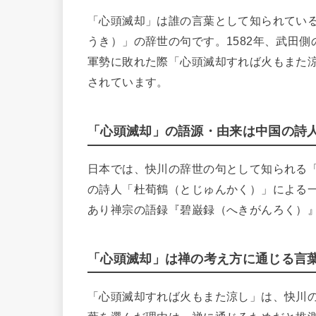
「心頭滅却」は誰の言葉として知られてい
うき）」の辞世の句です。1582年、武田
軍勢に敗れた際「心頭滅却すれば火もまた
されています。
「心頭滅却」の語源・由来は中国の詩
日本では、快川の辞世の句として知られる
の詩人「杜荀鶴（とじゅんかく）」による
あり禅宗の語録『碧巌録（へきがんろく）
「心頭滅却」は禅の考え方に通じる言
「心頭滅却すれば火もまた涼し」は、快川