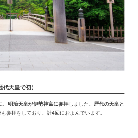
（歴代天皇で初）
に、
明治天皇が伊勢神宮に参拝
しました。
歴代の天皇と
後も参拝をしており、計4回におよんでいます。