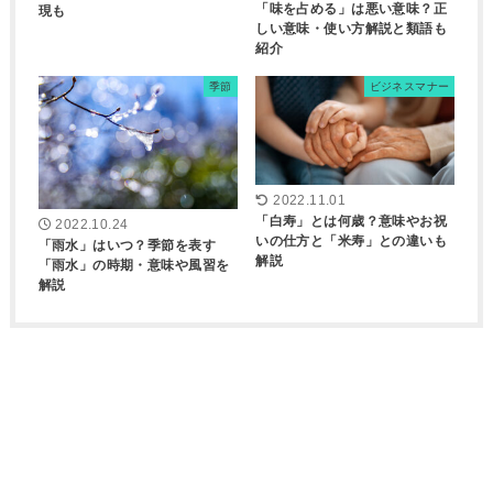
「味を占める」は悪い意味？正
現も
しい意味・使い方解説と類語も
紹介
季節
ビジネスマナー
2022.11.01
「白寿」とは何歳？意味やお祝
2022.10.24
いの仕方と「米寿」との違いも
「雨水」はいつ？季節を表す
解説
「雨水」の時期・意味や風習を
解説