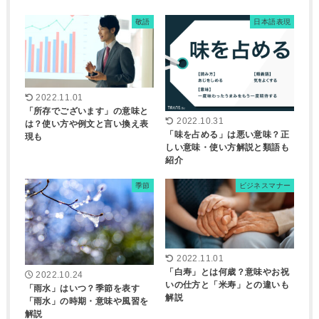
敬語
日本語表現
2022.11.01
「所存でございます」の意味と
2022.10.31
は？使い方や例文と言い換え表
「味を占める」は悪い意味？正
現も
しい意味・使い方解説と類語も
紹介
季節
ビジネスマナー
2022.11.01
「白寿」とは何歳？意味やお祝
2022.10.24
いの仕方と「米寿」との違いも
「雨水」はいつ？季節を表す
解説
「雨水」の時期・意味や風習を
解説