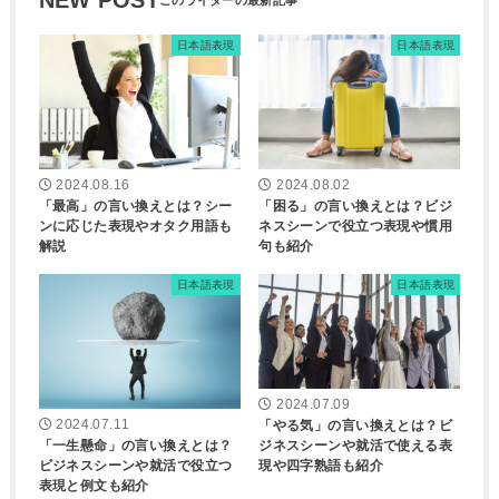
日本語表現
日本語表現
2024.08.16
2024.08.02
「最高」の言い換えとは？シー
「困る」の言い換えとは？ビジ
ンに応じた表現やオタク用語も
ネスシーンで役立つ表現や慣用
解説
句も紹介
日本語表現
日本語表現
2024.07.09
「やる気」の言い換えとは？ビ
2024.07.11
ジネスシーンや就活で使える表
「一生懸命」の言い換えとは？
現や四字熟語も紹介
ビジネスシーンや就活で役立つ
表現と例文も紹介