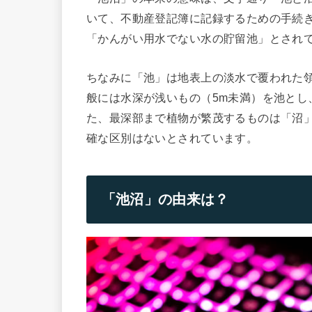
いて、不動産登記簿に記録するための手続
「かんがい用水でない水の貯留池」とされ
ちなみに「池」は地表上の淡水で覆われた
般には水深が浅いもの（5m未満）を池とし
た、最深部まで植物が繁茂するものは「沼
確な区別はないとされています。
「池沼」の由来は？