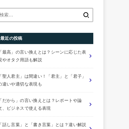
検
索:
最近の投稿
「最高」の言い換えとは？シーンに応じた表
現やオタク用語も解説
「聖人君主」は間違い！「君主」と「君子」
の違いや適切な表現も
「だから」の言い換えとは？レポートや論
文、ビジネスで使える表現
「話し言葉」と「書き言葉」とは？違い解説