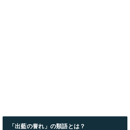
「出藍の誉れ」の類語とは？