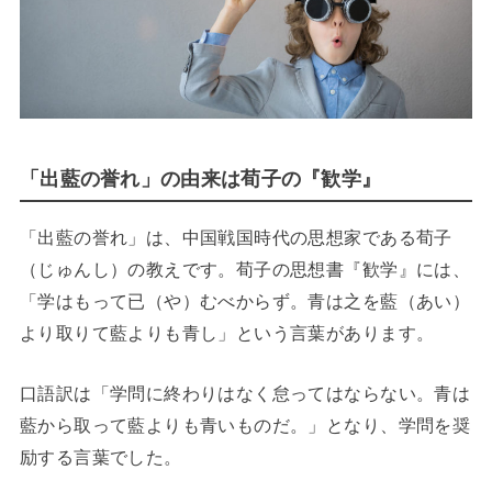
「出藍の誉れ」の由来は荀子の『歓学』
「出藍の誉れ」は、中国戦国時代の思想家である荀子
（じゅんし）の教えです。荀子の思想書『歓学』には、
「学はもって已（や）むべからず。青は之を藍（あい）
より取りて藍よりも青し」という言葉があります。
口語訳は「学問に終わりはなく怠ってはならない。青は
藍から取って藍よりも青いものだ。」となり、学問を奨
励する言葉でした。