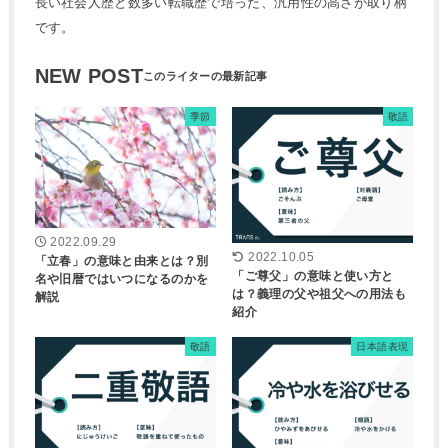
長い社会人歴と数多い転職歴で培った、汎用性の高さが取り柄
です。
NEW POST
季節
敬語
2022.09.29
2022.10.05
「立春」の意味と由来とは？別
「ご尊父」の意味と使い方と
名や旧暦ではいつになるのかを
は？義理の父や祖父への用法も
解説
紹介
敬語
日本語表現