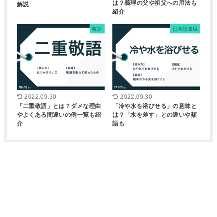
は？義理の父や祖父への用法も
解説
紹介
敬語
日本語表現
2022.09.30
2022.09.30
「二重敬語」とは？ダメな理由
「冷や水を浴びせる」の意味と
やよくある間違いの例一覧も紹
は？「水を差す」との違いや類
介
語も