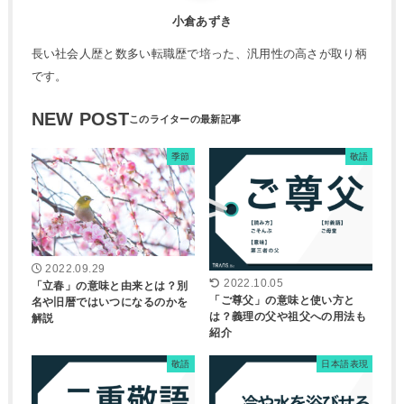
小倉あずき
長い社会人歴と数多い転職歴で培った、汎用性の高さが取り柄
です。
NEW POST
季節
敬語
2022.09.29
2022.10.05
「立春」の意味と由来とは？別
「ご尊父」の意味と使い方と
名や旧暦ではいつになるのかを
は？義理の父や祖父への用法も
解説
紹介
敬語
日本語表現