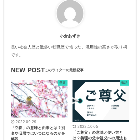
小倉あずき
長い社会人歴と数多い転職歴で培った、汎用性の高さが取り柄
です。
NEW POST
季節
敬語
2022.09.29
2022.10.05
「立春」の意味と由来とは？別
「ご尊父」の意味と使い方と
名や旧暦ではいつになるのかを
は？義理の父や祖父への用法も
解説