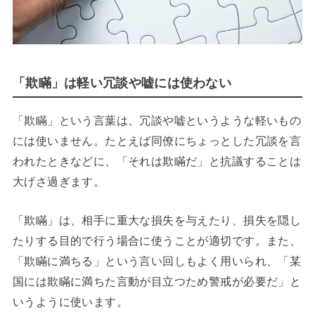
「欺瞞」は軽い冗談や嘘には使わない
「欺瞞」という言葉は、冗談や嘘というような軽いもの
には使いません。たとえば同僚にちょっとした冗談を言
われたときなどに、「それは欺瞞だ」と抗議することは
大げさ過ぎます。
「欺瞞」は、相手に重大な損失を与えたり、損失を隠し
たりする目的で行う場合に使うことが適切です。また、
「欺瞞に満ちる」という言い回しもよく用いられ、「某
国には欺瞞に満ちた言動が目立つため警戒が必要だ」と
いうように使います。