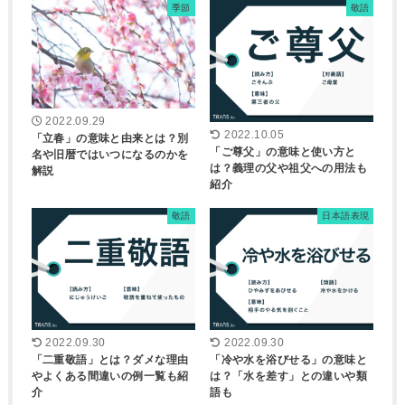
季節
敬語
2022.09.29
2022.10.05
「立春」の意味と由来とは？別
「ご尊父」の意味と使い方と
名や旧暦ではいつになるのかを
は？義理の父や祖父への用法も
解説
紹介
敬語
日本語表現
2022.09.30
2022.09.30
「二重敬語」とは？ダメな理由
「冷や水を浴びせる」の意味と
やよくある間違いの例一覧も紹
は？「水を差す」との違いや類
介
語も