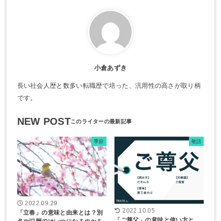
小倉あずき
長い社会人歴と数多い転職歴で培った、汎用性の高さが取り柄
です。
NEW POST
季節
敬語
2022.09.29
2022.10.05
「立春」の意味と由来とは？別
「ご尊父」の意味と使い方と