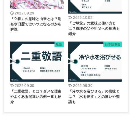
2022.09.29
2022.10.05
「立春」の意味と由来とは？別
「ご尊父」の意味と使い方と
名や旧暦ではいつになるのかを
は？義理の父や祖父への用法も
解説
紹介
敬語
日本語表現
2022.09.30
2022.09.30
「二重敬語」とは？ダメな理由
「冷や水を浴びせる」の意味と
やよくある間違いの例一覧も紹
は？「水を差す」との違いや類
介
語も