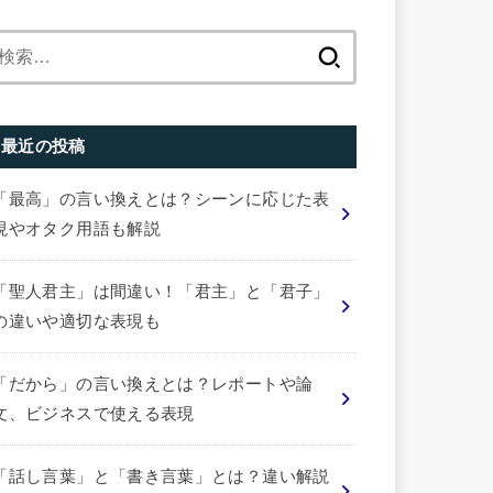
検
索:
最近の投稿
「最高」の言い換えとは？シーンに応じた表
現やオタク用語も解説
「聖人君主」は間違い！「君主」と「君子」
の違いや適切な表現も
「だから」の言い換えとは？レポートや論
文、ビジネスで使える表現
「話し言葉」と「書き言葉」とは？違い解説