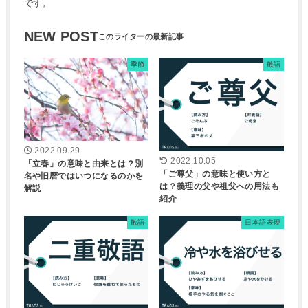
です。
NEW POST
季節
敬語
2022.09.29
2022.10.05
「立春」の意味と由来とは？別
「ご尊父」の意味と使い方と
名や旧暦ではいつになるのかを
は？義理の父や祖父への用法も
解説
紹介
敬語
日本語表現