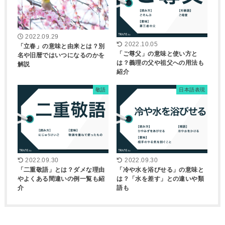
2022.09.29
2022.10.05
「立春」の意味と由来とは？別
「ご尊父」の意味と使い方と
名や旧暦ではいつになるのかを
は？義理の父や祖父への用法も
解説
紹介
敬語
日本語表現
2022.09.30
2022.09.30
「二重敬語」とは？ダメな理由
「冷や水を浴びせる」の意味と
やよくある間違いの例一覧も紹
は？「水を差す」との違いや類
介
語も