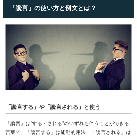
「讒言」の使い方と例文とは？
「讒言する」や「讒言される」と使う
「讒言」は”する・される”のいずれも伴うことができる
言葉で、「讒言する」は能動的用法、「讒言される」は