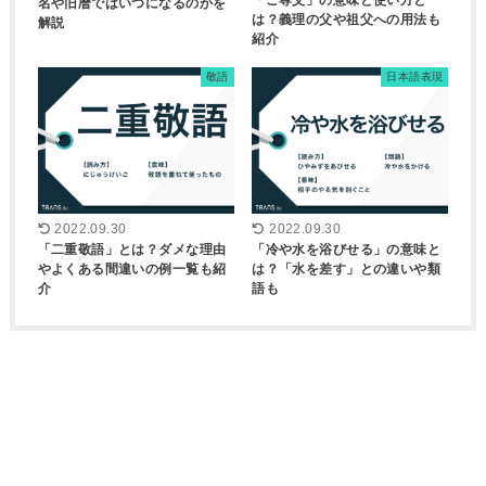
「ご尊父」の意味と使い方と
名や旧暦ではいつになるのかを
は？義理の父や祖父への用法も
解説
紹介
敬語
日本語表現
2022.09.30
2022.09.30
「二重敬語」とは？ダメな理由
「冷や水を浴びせる」の意味と
やよくある間違いの例一覧も紹
は？「水を差す」との違いや類
介
語も