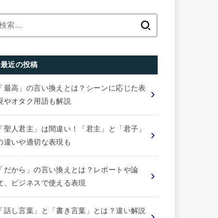
検
索:
最近の投稿
「最高」の言い換えとは？シーンに応じた表
現やオタク用語も解説
「聖人君主」は間違い！「君主」と「君子」
の違いや適切な表現も
「だから」の言い換えとは？レポートや論
文、ビジネスで使える表現
「話し言葉」と「書き言葉」とは？違い解説