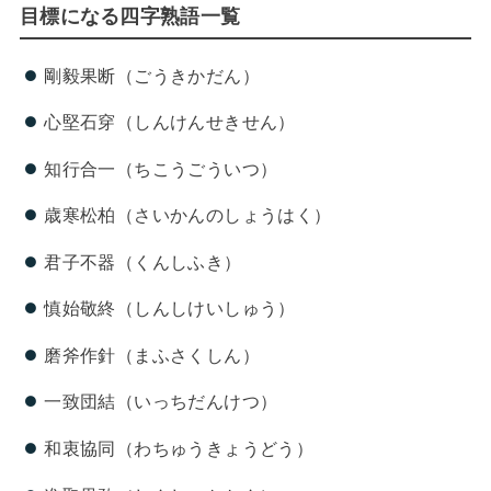
目標になる四字熟語一覧
剛毅果断（ごうきかだん）
心堅石穿（しんけんせきせん）
知行合一（ちこうごういつ）
歳寒松柏（さいかんのしょうはく）
君子不器（くんしふき）
慎始敬終（しんしけいしゅう）
磨斧作針（まふさくしん）
一致団結（いっちだんけつ）
和衷協同（わちゅうきょうどう）