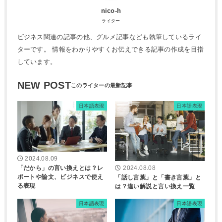
nico-h
ライター
ビジネス関連の記事の他、グルメ記事なども執筆しているライ
ターです。 情報をわかりやすくお伝えできる記事の作成を目指
しています。
NEW POST
日本語表現
日本語表現
2024.08.09
「だから」の言い換えとは？レ
2024.08.08
ポートや論文、ビジネスで使え
「話し言葉」と「書き言葉」と
る表現
は？違い解説と言い換え一覧
日本語表現
日本語表現