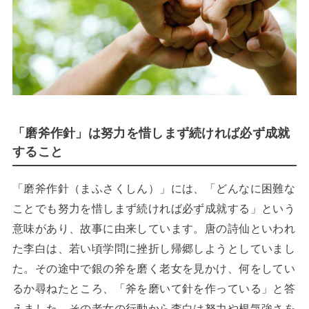
「磨斧作針」は努力を惜しまず続ければ必ず成就
すること
「磨斧作針（まふさくしん）」には、「どんなに困難な
ことでも努力を惜しまず続ければ必ず成就する」という
意味があり、故事に由来しています。唐の詩仙といわれ
た李白は、若い頃学問に挫折し帰郷しようとしていまし
た。その途中で銀の斧を磨く老女を見かけ、何をしてい
るか尋ねたところ、「斧を磨いて針を作っている」と答
えました。その老女の行動から李白は努力や根気強さを