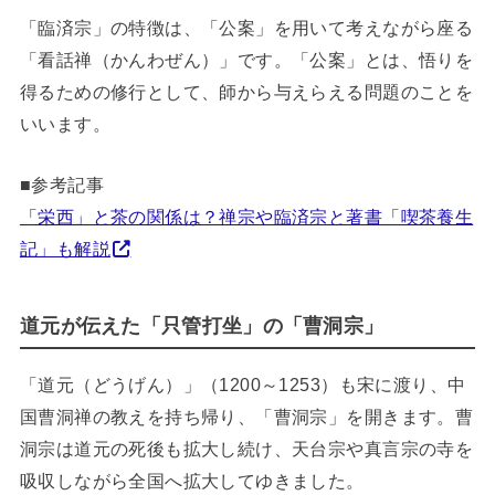
「臨済宗」の特徴は、「公案」を用いて考えながら座る
「看話禅（かんわぜん）」です。「公案」とは、悟りを
得るための修行として、師から与えらえる問題のことを
いいます。
■参考記事
「栄西」と茶の関係は？禅宗や臨済宗と著書「喫茶養生
記」も解説
道元が伝えた「只管打坐」の「曹洞宗」
「道元（どうげん）」（1200～1253）も宋に渡り、中
国曹洞禅の教えを持ち帰り、「曹洞宗」を開きます。曹
洞宗は道元の死後も拡大し続け、天台宗や真言宗の寺を
吸収しながら全国へ拡大してゆきました。