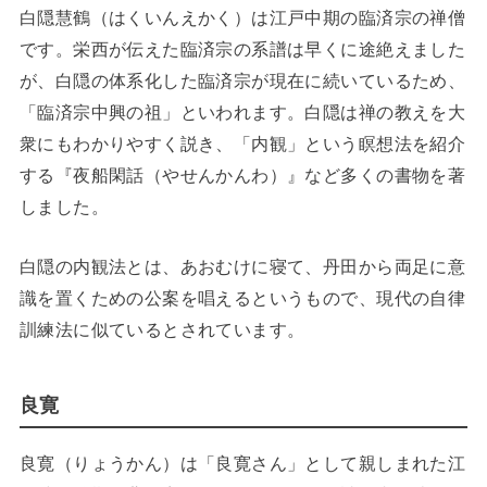
白隠慧鶴（はくいんえかく）は江戸中期の臨済宗の禅僧
です。栄西が伝えた臨済宗の系譜は早くに途絶えました
が、白隠の体系化した臨済宗が現在に続いているため、
「臨済宗中興の祖」といわれます。白隠は禅の教えを大
衆にもわかりやすく説き、「内観」という瞑想法を紹介
する『夜船閑話（やせんかんわ）』など多くの書物を著
しました。
白隠の内観法とは、あおむけに寝て、丹田から両足に意
識を置くための公案を唱えるというもので、現代の自律
訓練法に似ているとされています。
良寛
良寛（りょうかん）は「良寛さん」として親しまれた江