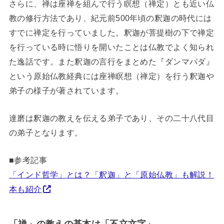
さらに、禅は座禅を組んで行う瞑想（禅定）とも近い仏
教の修行方法であり、紀元前500年頃の釈迦の時代には
すでに禅定を行っていました。釈迦が菩提樹の下で禅定
を行っている時に悟りを開いたことは仏教でよく知られ
た逸話です。また釈迦の言行をまとめた『ダンマパダ』
という原始仏教経典には座禅瞑想（禅定）を行う釈迦や
弟子の様子が著されています。
達磨は釈迦の教えを伝える弟子であり、その二十八代目
の弟子となります。
■参考記事
「インド哲学」とは？「釈迦」と「原始仏教」も解説！
本も紹介