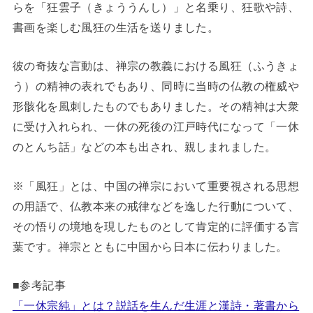
らを「狂雲子（きょううんし）」と名乗り、狂歌や詩、
書画を楽しむ風狂の生活を送りました。
彼の奇抜な言動は、禅宗の教義における風狂（ふうきょ
う）の精神の表れでもあり、同時に当時の仏教の権威や
形骸化を風刺したものでもありました。その精神は大衆
に受け入れられ、一休の死後の江戸時代になって「一休
のとんち話」などの本も出され、親しまれました。
※「風狂」とは、中国の禅宗において重要視される思想
の用語で、仏教本来の戒律などを逸した行動について、
その悟りの境地を現したものとして肯定的に評価する言
葉です。禅宗とともに中国から日本に伝わりました。
■参考記事
「一休宗純」とは？説話を生んだ生涯と漢詩・著書から