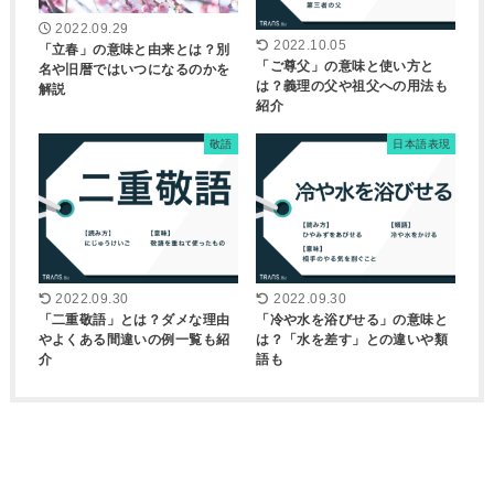
2022.09.29
2022.10.05
「立春」の意味と由来とは？別
「ご尊父」の意味と使い方と
名や旧暦ではいつになるのかを
は？義理の父や祖父への用法も
解説
紹介
敬語
日本語表現
2022.09.30
2022.09.30
「二重敬語」とは？ダメな理由
「冷や水を浴びせる」の意味と
やよくある間違いの例一覧も紹
は？「水を差す」との違いや類
介
語も