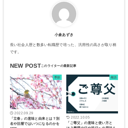
小倉あずき
長い社会人歴と数多い転職歴で培った、汎用性の高さが取り柄
です。
NEW POST
季節
敬語
2022.09.29
2022.10.05
「立春」の意味と由来とは？別
「ご尊父」の意味と使い方と
名や旧暦ではいつになるのかを