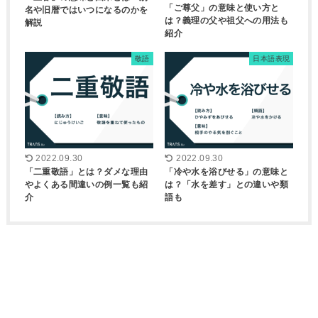
「ご尊父」の意味と使い方と
名や旧暦ではいつになるのかを
は？義理の父や祖父への用法も
解説
紹介
敬語
日本語表現
2022.09.30
2022.09.30
「二重敬語」とは？ダメな理由
「冷や水を浴びせる」の意味と
やよくある間違いの例一覧も紹
は？「水を差す」との違いや類
介
語も