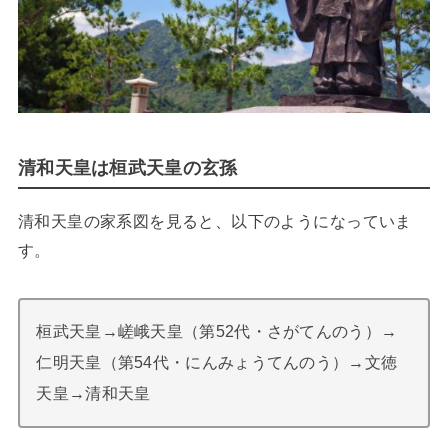
清和天皇は桓武天皇の玄孫
清和天皇の家系図を見ると、以下のようになっていま
す。
桓武天皇→嵯峨天皇（第52代・さがてんのう）→
仁明天皇（第54代・にんみょうてんのう）→文徳
天皇→清和天皇