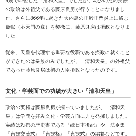
9歳で即位した「清和天皇」でしたが、幼少のため実際
の政治は外祖父である藤原良房が行うことになりまし
た。さらに866年に起きた大内裏の正殿正門炎上に絡む
疑獄（応天門の変）を契機に、藤原良房は摂政となりま
した。
従来、天皇を代理する重要な役職である摂政に就くこと
ができたのは皇族のみでしたが、「清和天皇」の外祖父
であった藤原良房は初の人臣摂政となったのです。
文化・学芸面での功績が大きい「清和天皇」
政治の実権は藤原良房が握っていましたが、「清和天
皇」は学問を好み文化・学芸方面に力を発揮しました。
実績は勅撰の歴史書である『続日本後紀』や、法令集
『貞観交替式』『貞観格』『貞観式』の編纂などです。