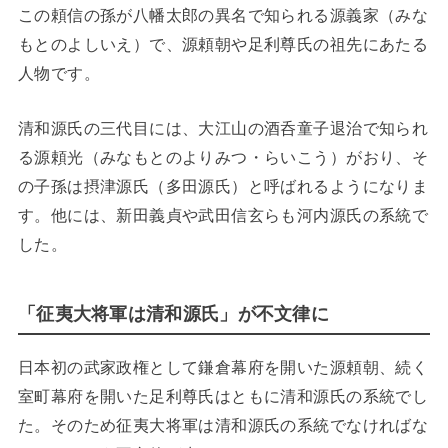
この頼信の孫が八幡太郎の異名で知られる源義家（みな
もとのよしいえ）で、源頼朝や足利尊氏の祖先にあたる
人物です。
清和源氏の三代目には、大江山の酒呑童子退治で知られ
る源頼光（みなもとのよりみつ・らいこう）がおり、そ
の子孫は摂津源氏（多田源氏）と呼ばれるようになりま
す。他には、新田義貞や武田信玄らも河内源氏の系統で
した。
「征夷大将軍は清和源氏」が不文律に
日本初の武家政権として鎌倉幕府を開いた源頼朝、続く
室町幕府を開いた足利尊氏はともに清和源氏の系統でし
た。そのため征夷大将軍は清和源氏の系統でなければな