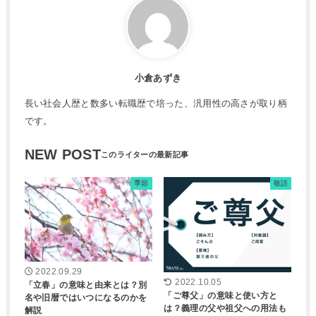
小倉あずき
長い社会人歴と数多い転職歴で培った、汎用性の高さが取り柄
です。
NEW POST
季節
敬語
2022.09.29
2022.10.05
「立春」の意味と由来とは？別
「ご尊父」の意味と使い方と
名や旧暦ではいつになるのかを
は？義理の父や祖父への用法も
解説