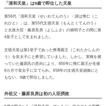
「清和天皇」は9歳で即位した天皇
第56代「清和天皇（せいわてんのう）・諱は惟仁（こ
れひと）」は、第55代文徳天皇（もんとくてんのう）
と太政大臣・藤原良房（よしふさ）の娘明子との間に第
4皇子として生まれました。
文徳天皇は第1皇子であった惟喬親王（これたかしんの
う）を皇太子にと希望していました。しかし、実権を握
っていた藤原氏の意向により、850年に惟仁親王が生後
8カ月で皇太子に立てられ、858年の文徳天皇崩御にと
もない、9歳で即位しました。
外祖父・藤原良房は初の人臣摂政