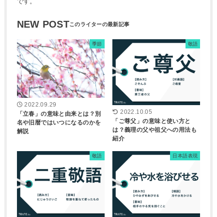
です。
NEW POST
季節
敬語
2022.09.29
2022.10.05
「立春」の意味と由来とは？別
「ご尊父」の意味と使い方と
名や旧暦ではいつになるのかを
は？義理の父や祖父への用法も
解説
紹介
敬語
日本語表現